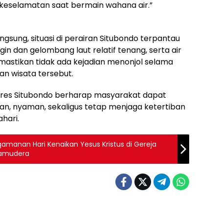
 keselamatan saat bermain wahana air.”
sung, situasi di perairan Situbondo terpantau
in dan gelombang laut relatif tenang, serta air
memastikan tidak ada kejadian menonjol selama
n wisata tersebut.
olres Situbondo berharap masyarakat dapat
an, nyaman, sekaligus tetap menjaga ketertiban
hari.
gamanan Hari Kenaikan Yesus Kristus di Gereja
Samudera