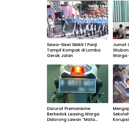
Siswa-Siswi SMAN 1 Panji
Jumat 
Tampil Kompak di Lomba
Situbo
Gerak Jalan
Warga 
di Pan
Darurat Premanisme
Mengap
Berkedok Leasing Warga
Sekolah
Didorong Lawan “Mata
Korups
Elang” dan Jebloskan ke
Pentin