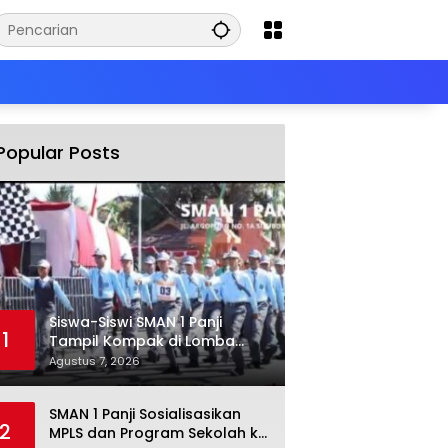
Popular Posts
Siswa-Siswi SMAN 1 Panji
1
Tampil Kompak di Lomba
Gerak Jalan
Agustus 7, 2026
SMAN 1 Panji Sosialisasikan
2
MPLS dan Program Sekolah ke