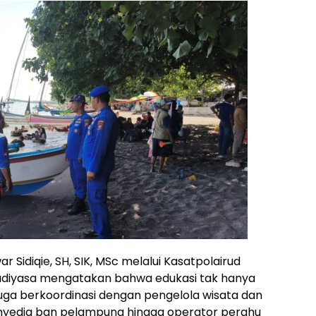
 Sidiqie, SH, SIK, MSc melalui Kasatpolairud
adiyasa mengatakan bahwa edukasi tak hanya
uga berkoordinasi dengan pengelola wisata dan
penyedia ban pelampung hingga operator perahu