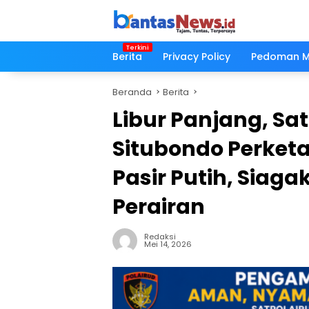
Langsung
ke
konten
Berita
Privacy Policy
Pedoman Me
Beranda
Berita
Libur Panjang, Sat
Situbondo Perket
Pasir Putih, Siaga
Perairan
Redaksi
Mei 14, 2026