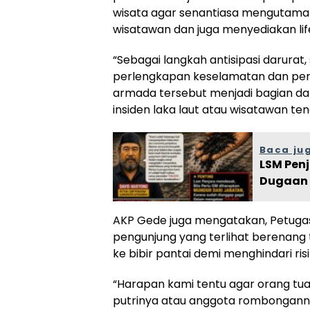
wisata agar senantiasa mengutama
wisatawan dan juga menyediakan lif
“Sebagai langkah antisipasi darurat
perlengkapan keselamatan dan peral
armada tersebut menjadi bagian dar
insiden laka laut atau wisatawan te
Baca ju
LSM Pen
Dugaan 
AKP Gede juga mengatakan, Petuga
pengunjung yang terlihat berenang t
ke bibir pantai demi menghindari ris
“Harapan kami tentu agar orang t
putrinya atau anggota rombongannya