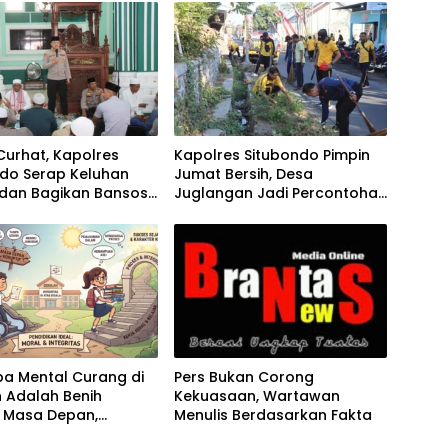
Curhat, Kapolres
Kapolres Situbondo Pimpin
ndo Serap Keluhan
Jumat Bersih, Desa
dan Bagikan Bansos
Juglangan Jadi Percontohan
arukan
Desa Kamtibmas
a Mental Curang di
Pers Bukan Corong
 Adalah Benih
Kekuasaan, Wartawan
i Masa Depan,
Menulis Berdasarkan Fakta
gnya Menjaga