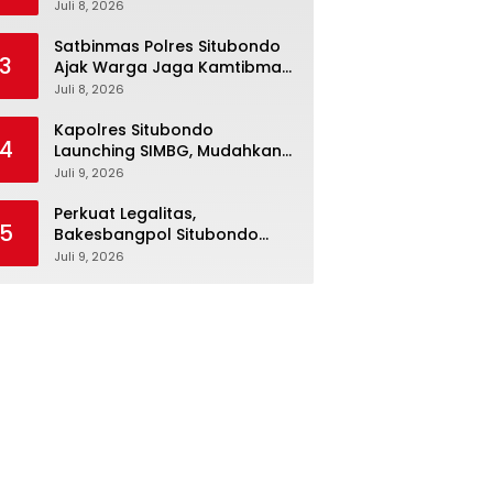
Wali Murid
Juli 8, 2026
Satbinmas Polres Situbondo
3
Ajak Warga Jaga Kamtibmas
Lewat Nobar Piala Dunia
Juli 8, 2026
Kapolres Situbondo
4
Launching SIMBG, Mudahkan
Pengelolaan dan
Juli 9, 2026
Pengawasan Program Makan
Bergizi Gratis
Perkuat Legalitas,
5
Bakesbangpol Situbondo
Tegaskan Kewajiban
Juli 9, 2026
Pendataan SKP bagi Ormas
dan LSM