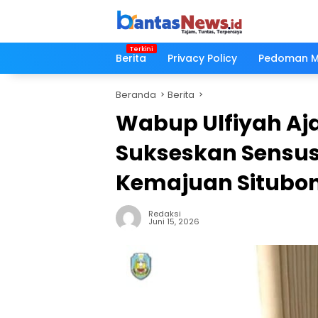
Langsung
ke
konten
Berita
Privacy Policy
Pedoman Me
Beranda
Berita
Wabup Ulfiyah Aj
Sukseskan Sensus
Kemajuan Situbo
Redaksi
Juni 15, 2026