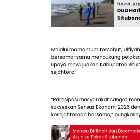
Baca ju
Dua Har
Situbon
Melalui momentum tersebut, Ulfiya
bersama-sama mendukung pelaksana
upaya mewujudkan Kabupaten Situbo
sejahtera.
“Partisipasi masyarakat sangat mene
sukseskan Sensus Ekonomi 2026 de
kesejahteraan bersama,” pungkasny
Merasa Difitnah dan Dicemark
Akun ke Polres Situbondo