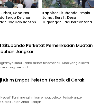
Curhat, Kapolres
Kapolres Situbondo Pimpin
ndo Serap Keluhan
Jumat Bersih, Desa
dan Bagikan Bansos
Juglangan Jadi Percontohan
arukan
Desa Kamtibmas
d Situbondo Perketat Pemeriksaan Muatan
labuhan Jangkar
ngkatnya suhu udara akibat fenomena El Niño yang disertai
up kencang menjadi…
i Kirim Empat Peleton Terbaik di Gerak
egeri 1 Panji mengirimkan empat peleton terbaik untuk
 Gerak Jalan Antar-Pelajar…