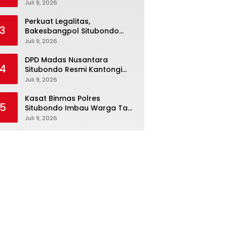
Pengelolaan dan
Juli 9, 2026
Pengawasan Program Makan
Bergizi Gratis
Perkuat Legalitas,
3
Bakesbangpol Situbondo
Tegaskan Kewajiban
Juli 9, 2026
Pendataan SKP bagi Ormas
dan LSM
DPD Madas Nusantara
4
Situbondo Resmi Kantongi
SKP Bakesbangpol
Juli 9, 2026
Kasat Binmas Polres
5
Situbondo Imbau Warga Tak
Bakar Lahan Sembarangan
Juli 9, 2026