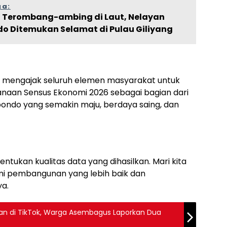
ga:
i Terombang-ambing di Laut, Nelayan
do Ditemukan Selamat di Pulau Giliyang
h mengajak seluruh elemen masyarakat untuk
an Sensus Ekonomi 2026 sebagai bagian dari
ndo yang semakin maju, berdaya saing, dan
ntukan kualitas data yang dihasilkan. Mari kita
mi pembangunan yang lebih baik dan
a.
an di TikTok, Warga Asembagus Laporkan Dua