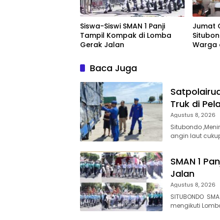
Siswa-Siswi SMAN 1 Panji
Jumat 
Tampil Kompak di Lomba
Situbo
Gerak Jalan
Warga 
di Pan
Baca Juga
Satpolairu
Truk di Pe
Agustus 8, 2026
Situbondo ,Meni
angin laut cuk
SMAN 1 Panj
Jalan
Agustus 8, 2026
SITUBONDO SMA N
mengikuti Lomba