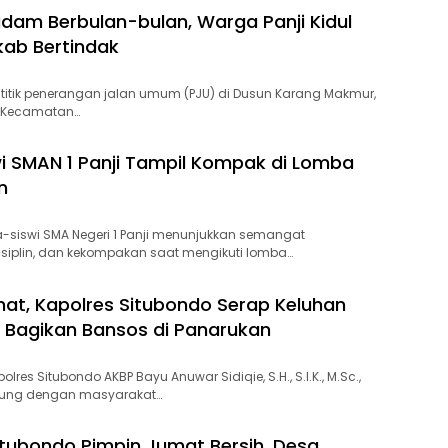
dam Berbulan-bulan, Warga Panji Kidul
ab Bertindak
itik penerangan jalan umum (PJU) di Dusun Karang Makmur,
l, Kecamatan…
i SMAN 1 Panji Tampil Kompak di Lomba
n
-siswi SMA Negeri 1 Panji menunjukkan semangat
isiplin, dan kekompakan saat mengikuti lomba…
at, Kapolres Situbondo Serap Keluhan
Bagikan Bansos di Panarukan
lres Situbondo AKBP Bayu Anuwar Sidiqie, S.H., S.I.K., M.Sc.,
sung dengan masyarakat…
itubondo Pimpin Jumat Bersih, Desa