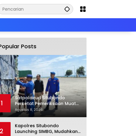
Popular Posts
Satpolairud Situbondo
1
Perketat Pemeriksaan Muatan
Truk di Pelabuhan Jangkar
Agustus 8, 2026
Kapolres Situbondo
2
Launching SIMBG, Mudahkan