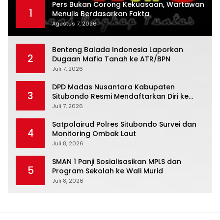
Pers Bukan Corong Kekuasaan, Wartawan
1
Menulis Berdasarkan Fakta
Agustus 7, 2026
Benteng Balada Indonesia Laporkan
2
Dugaan Mafia Tanah ke ATR/BPN
Juli 7, 2026
DPD Madas Nusantara Kabupaten
3
Situbondo Resmi Mendaftarkan Diri ke
Bakesbangpol demi Legalitas Organisasi
Juli 7, 2026
Satpolairud Polres Situbondo Survei dan
4
Monitoring Ombak Laut
Juli 8, 2026
SMAN 1 Panji Sosialisasikan MPLS dan
5
Program Sekolah ke Wali Murid
Juli 8, 2026