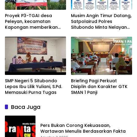
Proyek P3-TGAI desa
Musim Angin Timur Datang,
Peleyan, kecamatan
Satpolairud Polres
Kapongan memberikan
Situbondo Minta Nelayan
manfaat bagi warga
Tak Abaikan Keselamatan
di Laut
SMP Negeri 5 Situbondo
Briefing Pagi Perkuat
Lepas Ibu Lilik Yuliani, S.Pd.
Disiplin dan Karakter GTK
Memasuki Purna Tugas
SMAN 1 Panji
Baca Juga
Pers Bukan Corong Kekuasaan,
Wartawan Menulis Berdasarkan Fakta