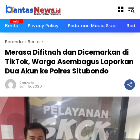
Langsung
ke
konten
Berita
Privacy Policy
Pedoman Media Siber
Redak
Beranda
Berita
Merasa Difitnah dan Dicemarkan di
TikTok, Warga Asembagus Laporkan
Dua Akun ke Polres Situbondo
Redaksi
Juni 15, 2026