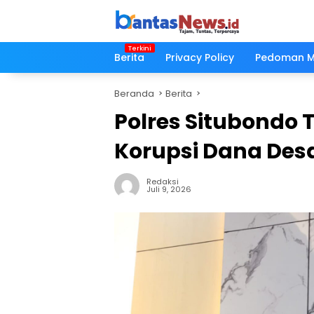
Langsung
ke
konten
Berita
Privacy Policy
Pedoman Me
Beranda
Berita
Polres Situbondo
Korupsi Dana Des
Redaksi
Juli 9, 2026