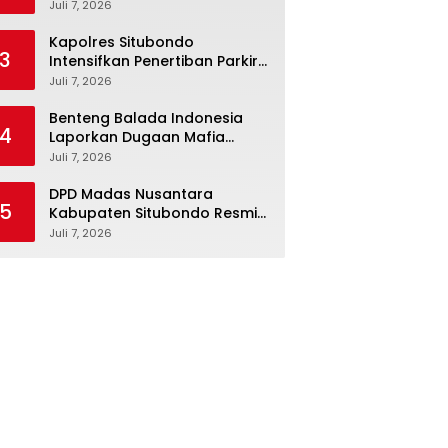
Ajaran Baru
Juli 7, 2026
Kapolres Situbondo
3
Intensifkan Penertiban Parkir
Liar Di Depan polsek Panji
Juli 7, 2026
Demi Kelancaran Lalu Lintas
Benteng Balada Indonesia
4
Laporkan Dugaan Mafia
Tanah ke ATR/BPN
Juli 7, 2026
DPD Madas Nusantara
5
Kabupaten Situbondo Resmi
Mendaftarkan Diri ke
Juli 7, 2026
Bakesbangpol demi Legalitas
Organisasi