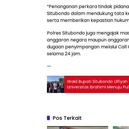
“Penanganan perkara tindak pidana
Situbondo dalam mendukung tata ke
serta memberikan kepastian hukum
Polres Situbondo juga mengajak ma
anggaran negara maupun anggaran
dugaan penyimpangan melalui Call Ce
selama 24 jam.
—
Wakil Bupati Situbondo Ulfiy
Universitas Ibrahimi Menuju P
Pos Terkait