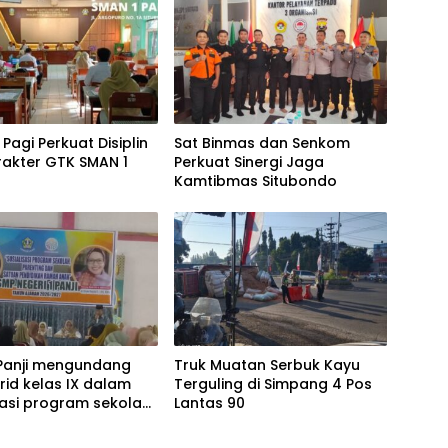
 Pagi Perkuat Disiplin
Sat Binmas dan Senkom
rakter GTK SMAN 1
Perkuat Sinergi Jaga
Kamtibmas Situbondo
 Panji mengundang
Truk Muatan Serbuk Kayu
rid kelas IX dalam
Terguling di Simpang 4 Pos
sasi program sekolah,
Lantas 90
ing dan satuan
ikan ramah anak”