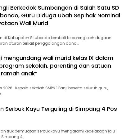
gli Berkedok Sumbangan di Salah Satu SD
ubondo, Guru Diduga Ubah Sepihak Nominal
yataan Wali Murid
n di Kabupaten Situbondo kembali tercoreng oleh dugaan
aran aturan terkait penggalangan dana…
ji mengundang wali murid kelas IX dalam
i program sekolah, parenting dan satuan
 ramah anak”
s 2026 Kepala sekolah SMPN 1 Panji beserta seluruh guru,
e…
n Serbuk Kayu Terguling di Simpang 4 Pos
uah truk bermuatan serbuk kayu mengalami kecelakaan lalu
di Simpang 4…