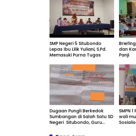
SMP Negeri 5 Situbondo
Briefing
Lepas Ibu Lilik Yuliani, S.Pd.
dan Ka
Memasuki Purna Tugas
Panji
Dugaan Pungli Berkedok
SMPN 1
Sumbangan di Salah Satu SD
wali mu
Negeri Situbondo, Guru
Sosiali
Diduga Ubah Sepihak
parent
Nominal Surat Pernyataan
pendid