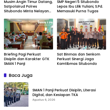
Musim Angin Timur Datang,
SMP Negeri 5 Situbondo
Satpolairud Polres
Lepas Ibu Lilik Yuliani, S.Pd.
Situbondo Minta Nelayan
Memasuki Purna Tugas
Tak Abaikan Keselamatan
di Laut
Briefing Pagi Perkuat
Sat Binmas dan Senkom
Disiplin dan Karakter GTK
Perkuat Sinergi Jaga
SMAN 1 Panji
Kamtibmas Situbondo
Baca Juga
SMAN 1 Panji Perkuat Disiplin, Literasi
Digital, dan Kesiapan TKA
Agustus 6, 2026