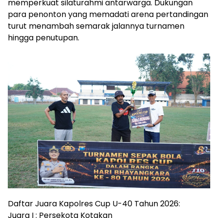
memperkuat silaturahmi antarwarga. Dukungan
para penonton yang memadati arena pertandingan
turut menambah semarak jalannya turnamen
hingga penutupan.
Daftar Juara Kapolres Cup U-40 Tahun 2026:
Juara I : Persekota Kotakan