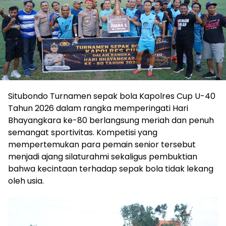
Situbondo Turnamen sepak bola Kapolres Cup U-40
Tahun 2026 dalam rangka memperingati Hari
Bhayangkara ke-80 berlangsung meriah dan penuh
semangat sportivitas. Kompetisi yang
mempertemukan para pemain senior tersebut
menjadi ajang silaturahmi sekaligus pembuktian
bahwa kecintaan terhadap sepak bola tidak lekang
oleh usia.