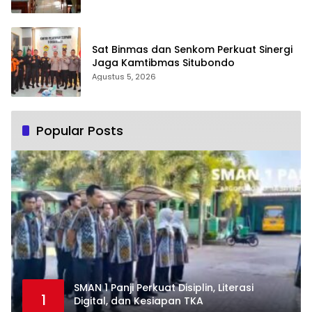
Sat Binmas dan Senkom Perkuat Sinergi
Jaga Kamtibmas Situbondo
Agustus 5, 2026
Popular Posts
SMAN 1 Panji Perkuat Disiplin, Literasi
1
Digital, dan Kesiapan TKA