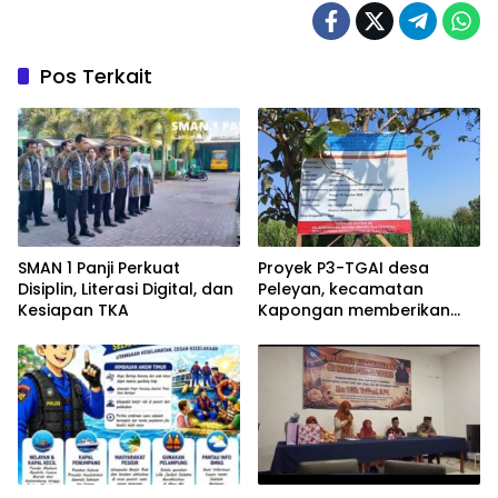
Pos Terkait
SMAN 1 Panji Perkuat
Proyek P3-TGAI desa
Disiplin, Literasi Digital, dan
Peleyan, kecamatan
Kesiapan TKA
Kapongan memberikan
manfaat bagi warga