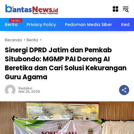
Langsung
ke
konten
Berita
Privacy Policy
Pedoman Media Siber
Redak
Beranda
Berita
Sinergi DPRD Jatim dan Pemkab
Situbondo: MGMP PAI Dorong AI
Beretika dan Cari Solusi Kekurangan
Guru Agama
Redaksi
Mei 25, 2026