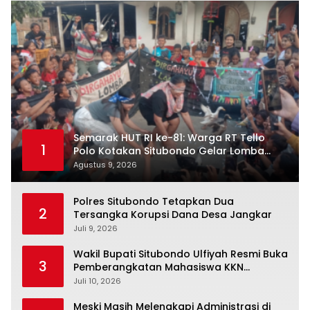
Semarak HUT RI ke-81: Warga RT Tello
1
Polo Kotakan Situbondo Gelar Lomba
Meriah
Agustus 9, 2026
Polres Situbondo Tetapkan Dua
2
Tersangka Korupsi Dana Desa Jangkar
Juli 9, 2026
Wakil Bupati Situbondo Ulfiyah Resmi Buka
3
Pemberangkatan Mahasiswa KKN
Universitas Ibrahimi Menuju Pulau
Juli 10, 2026
Kangean
Meski Masih Melengkapi Administrasi di