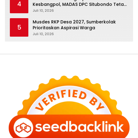
4
Kesbangpol, MADAS DPC Situbondo Tetap
Istiqamah Mengabdi kepada Masyarakat
Juli 10, 2026
Musdes RKP Desa 2027, Sumberkolak
5
Prioritaskan Aspirasi Warga
Juli 10, 2026