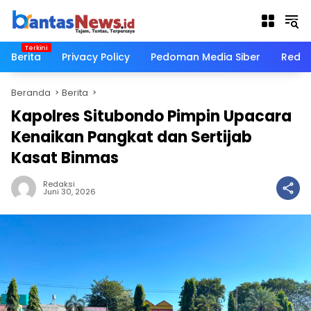
Langsung
ke
konten
Berita
Privacy Policy
Pedoman Media Siber
Redak
Beranda
Berita
Kapolres Situbondo Pimpin Upacara
Kenaikan Pangkat dan Sertijab
Kasat Binmas
Redaksi
Juni 30, 2026