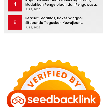
4
Mudahkan Pengelolaan dan Pengawasan
Program Makan Bergizi Gratis
Juli 9, 2026
Perkuat Legalitas, Bakesbangpol
5
Situbondo Tegaskan Kewajiban
Pendataan SKP bagi Ormas dan LSM
Juli 9, 2026