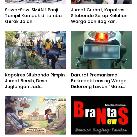
Siswa-Siswi SMAN 1 Panji
Jumat Curhat, Kapolres
Tampil Kompak di Lomba
Situbondo Serap Keluhan
Gerak Jalan
Warga dan Bagikan
Bansos di Panarukan
Kapolres Situbondo Pimpin
Darurat Premanisme
Jumat Bersih, Desa
Berkedok Leasing Warga
Juglangan Jadi
Didorong Lawan “Mata
Percontohan Desa
Elang” dan Jebloskan ke
Kamtibmas
APH!