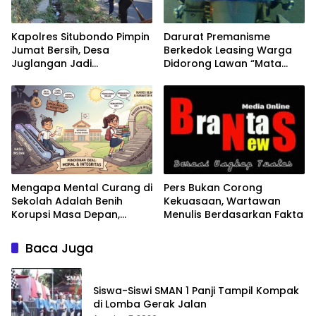
Kapolres Situbondo Pimpin
Darurat Premanisme
Jumat Bersih, Desa
Berkedok Leasing Warga
Juglangan Jadi
Didorong Lawan “Mata
Percontohan Desa
Elang” dan Jebloskan ke
Kamtibmas
APH!
Mengapa Mental Curang di
Pers Bukan Corong
Sekolah Adalah Benih
Kekuasaan, Wartawan
Korupsi Masa Depan,
Menulis Berdasarkan Fakta
Pentingnya Menjaga
Integritas Pendidikan
Baca Juga
Siswa-Siswi SMAN 1 Panji Tampil Kompak
di Lomba Gerak Jalan