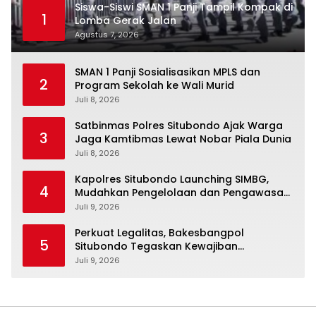
Siswa-Siswi SMAN 1 Panji Tampil Kompak di
1
Lomba Gerak Jalan
Agustus 7, 2026
SMAN 1 Panji Sosialisasikan MPLS dan
2
Program Sekolah ke Wali Murid
Juli 8, 2026
Satbinmas Polres Situbondo Ajak Warga
3
Jaga Kamtibmas Lewat Nobar Piala Dunia
Juli 8, 2026
Kapolres Situbondo Launching SIMBG,
4
Mudahkan Pengelolaan dan Pengawasan
Program Makan Bergizi Gratis
Juli 9, 2026
Perkuat Legalitas, Bakesbangpol
5
Situbondo Tegaskan Kewajiban
Pendataan SKP bagi Ormas dan LSM
Juli 9, 2026