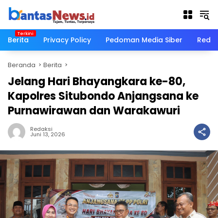
Langsung
ke
konten
Berita
Privacy Policy
Pedoman Media Siber
Redak
Beranda
Berita
Jelang Hari Bhayangkara ke-80,
Kapolres Situbondo Anjangsana ke
Purnawirawan dan Warakawuri
Redaksi
Juni 13, 2026