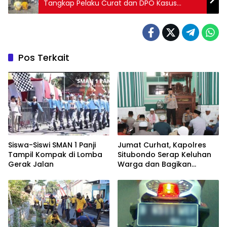
Tangkap Pelaku Curat dan DPO Kasus
Pencabulan
Pos Terkait
Siswa-Siswi SMAN 1 Panji
Jumat Curhat, Kapolres
Tampil Kompak di Lomba
Situbondo Serap Keluhan
Gerak Jalan
Warga dan Bagikan
Bansos di Panarukan