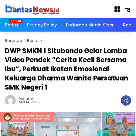
Langsung
ke
konten
Berita
Privacy Policy
Pedoman Media Siber
Redak
Beranda
Berita
DWP SMKN 1 Situbondo Gelar Lomba
Video Pendek “Cerita Kecil Bersama
Ibu”, Perkuat Ikatan Emosional
Keluarga Dharma Wanita Persatuan
SMK Negeri 1
Redaksi
Mei 14, 2026