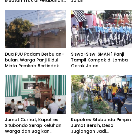
Muatan Truk di Pelabuhan
Jalan
Jangkar
Dua PJU Padam Berbulan-
Siswa-Siswi SMAN 1 Panji
bulan, Warga Panji Kidul
Tampil Kompak di Lomba
Minta Pemkab Bertindak
Gerak Jalan
Jumat Curhat, Kapolres
Kapolres Situbondo Pimpin
Situbondo Serap Keluhan
Jumat Bersih, Desa
Warga dan Bagikan
Juglangan Jadi
Bansos di Panarukan
Percontohan Desa