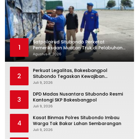
Satpolairud Situbondo Perketat
1
Pemeriksaan Muatan Truk di Pelabuhan
Jangkar
Agustus 8, 2026
Perkuat Legalitas, Bakesbangpol
2
Situbondo Tegaskan Kewajiban
Pendataan SKP bagi Ormas dan LSM
Juli 9, 2026
DPD Madas Nusantara Situbondo Resmi
3
Kantongi SKP Bakesbangpol
Juli 9, 2026
Kasat Binmas Polres Situbondo Imbau
4
Warga Tak Bakar Lahan Sembarangan
Juli 9, 2026