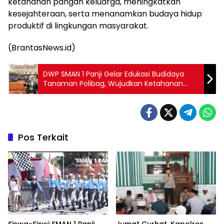
ketahanan pangan keluarga, meningkatkan
kesejahteraan, serta menanamkan budaya hidup
produktif di lingkungan masyarakat.
(BrantasNews.id)
DWP SMAN 1 Panji Gelar Edukasi Budidaya
Tanaman Polibag, Wujudkan Ketahanan
Pangan dan Kesejahteraan Keluarga
Pos Terkait
Siswa-Siswi SMAN 1 Panji
Jumat Curhat, Kapolres