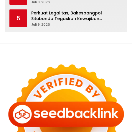
Program Makan Bergizi Gratis
Juli 9, 2026
Perkuat Legalitas, Bakesbangpol
5
Situbondo Tegaskan Kewajiban
Pendataan SKP bagi Ormas dan LSM
Juli 9, 2026