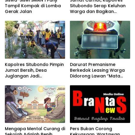
Tampil Kompak di Lomba
Situbondo Serap Keluhan
Gerak Jalan
Warga dan Bagikan
Bansos di Panarukan
Kapolres Situbondo Pimpin
Darurat Premanisme
Jumat Bersih, Desa
Berkedok Leasing Warga
Juglangan Jadi
Didorong Lawan “Mata
Percontohan Desa
Elang” dan Jebloskan ke
Kamtibmas
APH!
Mengapa Mental Curang di
Pers Bukan Corong
Sekolah Adalah Benih
Kekuasaan, Wartawan