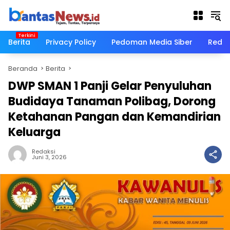
Langsung
ke
konten
Berita
Privacy Policy
Pedoman Media Siber
Redak
Beranda
Berita
DWP SMAN 1 Panji Gelar Penyuluhan
Budidaya Tanaman Polibag, Dorong
Ketahanan Pangan dan Kemandirian
Keluarga
Redaksi
Juni 3, 2026