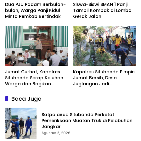
Dua PJU Padam Berbulan-
Siswa-Siswi SMAN 1 Panji
bulan, Warga Panji Kidul
Tampil Kompak di Lomba
Minta Pemkab Bertindak
Gerak Jalan
Jumat Curhat, Kapolres
Kapolres Situbondo Pimpin
Situbondo Serap Keluhan
Jumat Bersih, Desa
Warga dan Bagikan
Juglangan Jadi
Bansos di Panarukan
Percontohan Desa
Kamtibmas
Baca Juga
Satpolairud Situbondo Perketat
Pemeriksaan Muatan Truk di Pelabuhan
Jangkar
Agustus 8, 2026