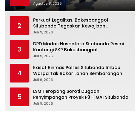
Jangkar
Agustus 8, 2026
Perkuat Legalitas, Bakesbangpol
2
Situbondo Tegaskan Kewajiban
Pendataan SKP bagi Ormas dan LSM
Juli 9, 2026
DPD Madas Nusantara Situbondo Resmi
3
Kantongi SKP Bakesbangpol
Juli 9, 2026
Kasat Binmas Polres Situbondo Imbau
4
Warga Tak Bakar Lahan Sembarangan
Juli 9, 2026
LSM Teropong Soroti Dugaan
5
Penyimpangan Proyek P3-TGAI Situbondo
Juli 9, 2026