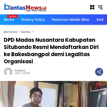
Langsung
ke
konten
Berita
Privacy Policy
Pedoman Media Siber
Redak
Beranda
Berita
DPD Madas Nusantara Kabupaten
Situbondo Resmi Mendaftarkan Diri
ke Bakesbangpol demi Legalitas
Organisasi
Redaksi
Juli 7, 2026