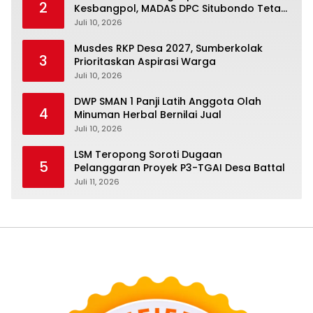
2
Kesbangpol, MADAS DPC Situbondo Tetap
Istiqamah Mengabdi kepada Masyarakat
Juli 10, 2026
Musdes RKP Desa 2027, Sumberkolak
3
Prioritaskan Aspirasi Warga
Juli 10, 2026
DWP SMAN 1 Panji Latih Anggota Olah
4
Minuman Herbal Bernilai Jual
Juli 10, 2026
LSM Teropong Soroti Dugaan
5
Pelanggaran Proyek P3-TGAI Desa Battal
Juli 11, 2026