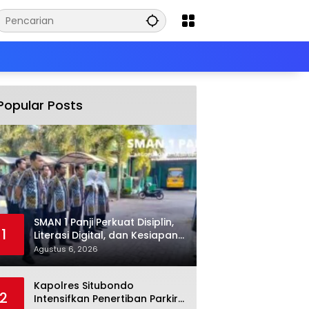
Popular Posts
SMAN 1 Panji Perkuat Disiplin,
1
Literasi Digital, dan Kesiapan
TKA
Agustus 6, 2026
Kapolres Situbondo
2
Intensifkan Penertiban Parkir