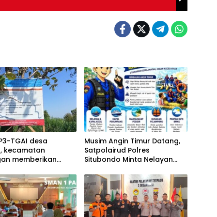
 P3-TGAI desa
Musim Angin Timur Datang,
n, kecamatan
Satpolairud Polres
an memberikan
Situbondo Minta Nelayan
t bagi warga
Tak Abaikan Keselamatan di
Laut