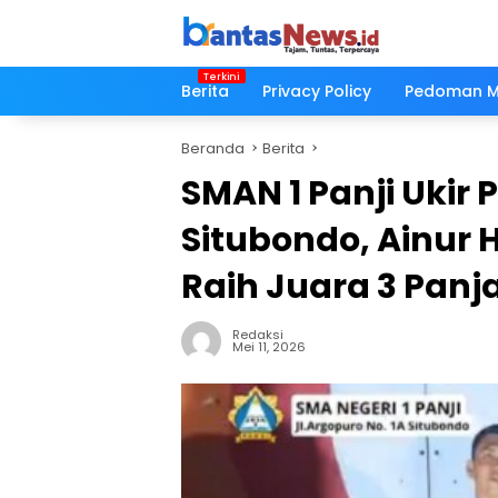
Langsung
ke
konten
Berita
Privacy Policy
Pedoman Me
Beranda
Berita
SMAN 1 Panji Ukir 
Situbondo, Ainur
Raih Juara 3 Panja
Redaksi
Mei 11, 2026