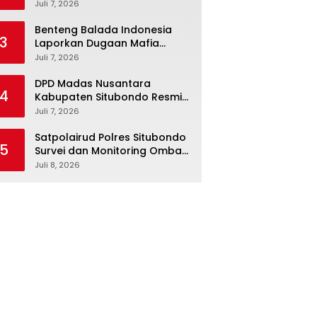
Liar Di Depan polsek Panji
Juli 7, 2026
Demi Kelancaran Lalu Lintas
Benteng Balada Indonesia
3
Laporkan Dugaan Mafia
Tanah ke ATR/BPN
Juli 7, 2026
DPD Madas Nusantara
4
Kabupaten Situbondo Resmi
Mendaftarkan Diri ke
Juli 7, 2026
Bakesbangpol demi Legalitas
Organisasi
Satpolairud Polres Situbondo
5
Survei dan Monitoring Ombak
Laut
Juli 8, 2026