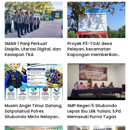
SMAN 1 Panji Perkuat
Proyek P3-TGAI desa
Disiplin, Literasi Digital, dan
Peleyan, kecamatan
Kesiapan TKA
Kapongan memberikan
manfaat bagi warga
Musim Angin Timur Datang,
SMP Negeri 5 Situbondo
Satpolairud Polres
Lepas Ibu Lilik Yuliani, S.Pd.
Situbondo Minta Nelayan
Memasuki Purna Tugas
Tak Abaikan Keselamatan
di Laut