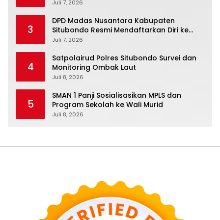
Juli 7, 2026
DPD Madas Nusantara Kabupaten
3
Situbondo Resmi Mendaftarkan Diri ke
Bakesbangpol demi Legalitas Organisasi
Juli 7, 2026
Satpolairud Polres Situbondo Survei dan
4
Monitoring Ombak Laut
Juli 8, 2026
SMAN 1 Panji Sosialisasikan MPLS dan
5
Program Sekolah ke Wali Murid
Juli 8, 2026