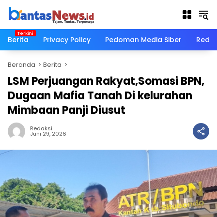
Langsung
ke
konten
Berita
Privacy Policy
Pedoman Media Siber
Redak
Beranda
Berita
LSM Perjuangan Rakyat,Somasi BPN,
Dugaan Mafia Tanah Di kelurahan
Mimbaan Panji Diusut
Redaksi
Juni 29, 2026