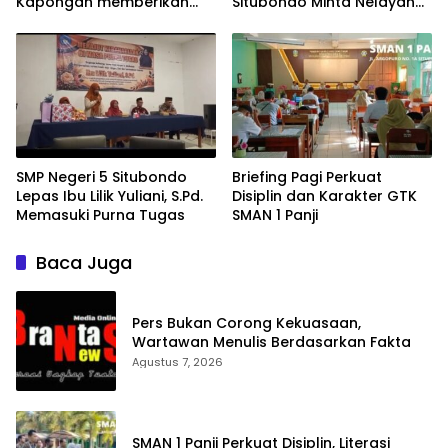
Kapongan memberikan
Situbondo Minta Nelayan
manfaat bagi warga
Tak Abaikan Keselamatan
di Laut
SMP Negeri 5 Situbondo
Briefing Pagi Perkuat
Lepas Ibu Lilik Yuliani, S.Pd.
Disiplin dan Karakter GTK
Memasuki Purna Tugas
SMAN 1 Panji
Baca Juga
Pers Bukan Corong Kekuasaan,
Wartawan Menulis Berdasarkan Fakta
Agustus 7, 2026
SMAN 1 Panji Perkuat Disiplin, Literasi