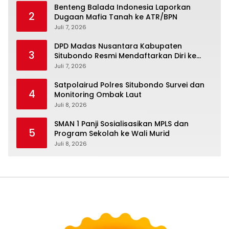
Benteng Balada Indonesia Laporkan
2
Dugaan Mafia Tanah ke ATR/BPN
Juli 7, 2026
DPD Madas Nusantara Kabupaten
3
Situbondo Resmi Mendaftarkan Diri ke
Bakesbangpol demi Legalitas Organisasi
Juli 7, 2026
Satpolairud Polres Situbondo Survei dan
4
Monitoring Ombak Laut
Juli 8, 2026
SMAN 1 Panji Sosialisasikan MPLS dan
5
Program Sekolah ke Wali Murid
Juli 8, 2026