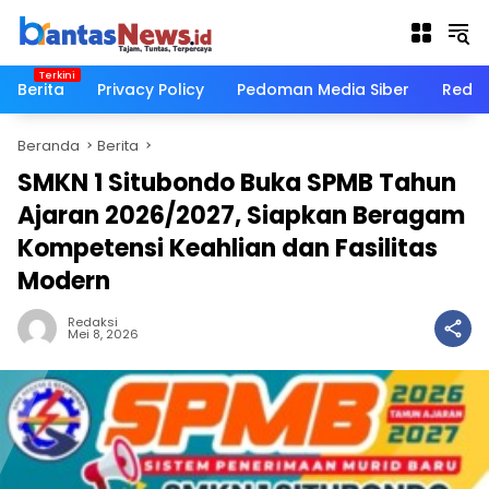
Langsung
ke
konten
Berita
Privacy Policy
Pedoman Media Siber
Redak
Beranda
Berita
SMKN 1 Situbondo Buka SPMB Tahun
Ajaran 2026/2027, Siapkan Beragam
Kompetensi Keahlian dan Fasilitas
Modern
Redaksi
Mei 8, 2026