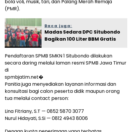
bola voli, musik, tari, dan Palang Merah Remaja
(PMR).
Baca juga:
Madas Sedara DPC Situbondo
Bagikan 100 Liter BBM Gratis
Pendaftaran SPMB SMKN 1 Situbondo dilakukan
secara daring melalui laman resmi SPMB Jawa Timur
di
spmbjatim.net⁠�
Panitia juga menyediakan layanan informasi dan
konsultasi bagi calon peserta didik maupun orang
tua melalui contact person:
Lina Fitriany, S.T — 0852 5870 3077
Nurul Hidayati, S.Si — 0812 4943 8006
Dengan kuota penerimaan yang terbatas,